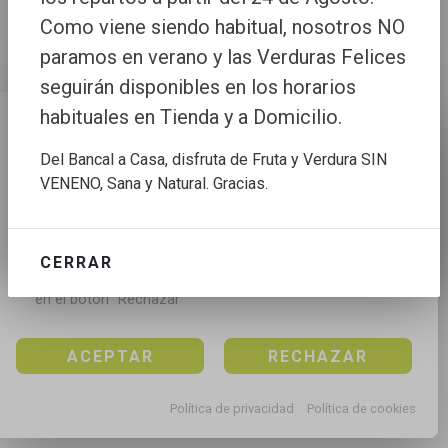
Como viene siendo habitual, nosotros NO
paramos en verano y las Verduras Felices
seguirán disponibles en los horarios
habituales en Tienda y a Domicilio.
Configuración de cookies
Del Bancal a Casa, disfruta de Fruta y Verdura SIN
Utilizamos cookies propias y de terceros para mejorar 
VENENO, Sana y Natural. Gracias.
nuestros servicios, para analizar el tráfico, para 
personalizar el contenido y anuncios, mediante el 
análisis de la navegación.

CERRAR
Puedes aceptar todas las cookies pulsando en el 
botón “Aceptar”, rechazar todas las cookies pulsando 
en el botón “Rechazar”
ACEPTAR
RECHAZAR
Política de privacidad
Política de cookies