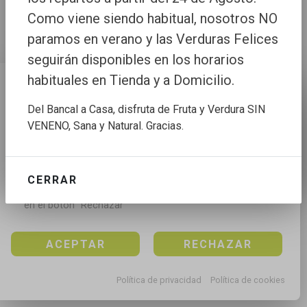
Como viene siendo habitual, nosotros NO
paramos en verano y las Verduras Felices
seguirán disponibles en los horarios
habituales en Tienda y a Domicilio.
Configuración de cookies
Del Bancal a Casa, disfruta de Fruta y Verdura SIN
Utilizamos cookies propias y de terceros para mejorar 
VENENO, Sana y Natural. Gracias.
nuestros servicios, para analizar el tráfico, para 
personalizar el contenido y anuncios, mediante el 
análisis de la navegación.

CERRAR
Puedes aceptar todas las cookies pulsando en el 
botón “Aceptar”, rechazar todas las cookies pulsando 
en el botón “Rechazar”
ACEPTAR
RECHAZAR
Política de privacidad
Política de cookies