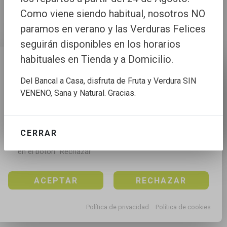
Como viene siendo habitual, nosotros NO
paramos en verano y las Verduras Felices
seguirán disponibles en los horarios
habituales en Tienda y a Domicilio.
Configuración de cookies
Del Bancal a Casa, disfruta de Fruta y Verdura SIN
Utilizamos cookies propias y de terceros para mejorar 
VENENO, Sana y Natural. Gracias.
nuestros servicios, para analizar el tráfico, para 
personalizar el contenido y anuncios, mediante el 
análisis de la navegación.

CERRAR
Puedes aceptar todas las cookies pulsando en el 
botón “Aceptar”, rechazar todas las cookies pulsando 
en el botón “Rechazar”
ACEPTAR
RECHAZAR
Política de privacidad
Política de cookies