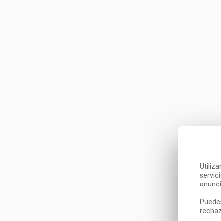
Utiliz
servic
anunci
Puedes
rechaz