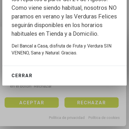
Como viene siendo habitual, nosotros NO
paramos en verano y las Verduras Felices
seguirán disponibles en los horarios
habituales en Tienda y a Domicilio.
Configuración de cookies
Del Bancal a Casa, disfruta de Fruta y Verdura SIN
Utilizamos cookies propias y de terceros para mejorar 
VENENO, Sana y Natural. Gracias.
nuestros servicios, para analizar el tráfico, para 
personalizar el contenido y anuncios, mediante el 
análisis de la navegación.

CERRAR
Puedes aceptar todas las cookies pulsando en el 
botón “Aceptar”, rechazar todas las cookies pulsando 
en el botón “Rechazar”
ACEPTAR
RECHAZAR
Política de privacidad
Política de cookies