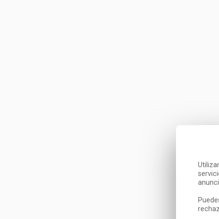
Utiliz
servic
anunci
Puedes
rechaz