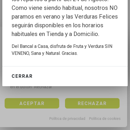
Como viene siendo habitual, nosotros NO
paramos en verano y las Verduras Felices
seguirán disponibles en los horarios
habituales en Tienda y a Domicilio.
Configuración de cookies
Del Bancal a Casa, disfruta de Fruta y Verdura SIN
Utilizamos cookies propias y de terceros para mejorar 
VENENO, Sana y Natural. Gracias.
nuestros servicios, para analizar el tráfico, para 
personalizar el contenido y anuncios, mediante el 
análisis de la navegación.

CERRAR
Puedes aceptar todas las cookies pulsando en el 
botón “Aceptar”, rechazar todas las cookies pulsando 
en el botón “Rechazar”
ACEPTAR
RECHAZAR
Política de privacidad
Política de cookies