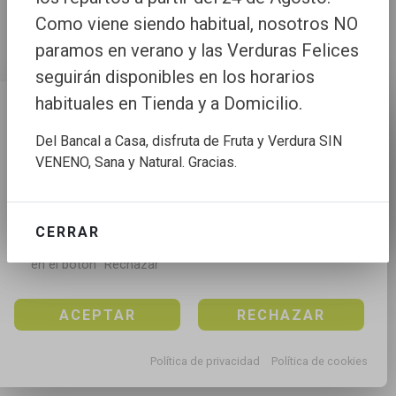
Como viene siendo habitual, nosotros NO
paramos en verano y las Verduras Felices
seguirán disponibles en los horarios
habituales en Tienda y a Domicilio.
Configuración de cookies
Del Bancal a Casa, disfruta de Fruta y Verdura SIN
Utilizamos cookies propias y de terceros para mejorar 
VENENO, Sana y Natural. Gracias.
nuestros servicios, para analizar el tráfico, para 
personalizar el contenido y anuncios, mediante el 
análisis de la navegación.

CERRAR
Puedes aceptar todas las cookies pulsando en el 
botón “Aceptar”, rechazar todas las cookies pulsando 
en el botón “Rechazar”
ACEPTAR
RECHAZAR
Política de privacidad
Política de cookies