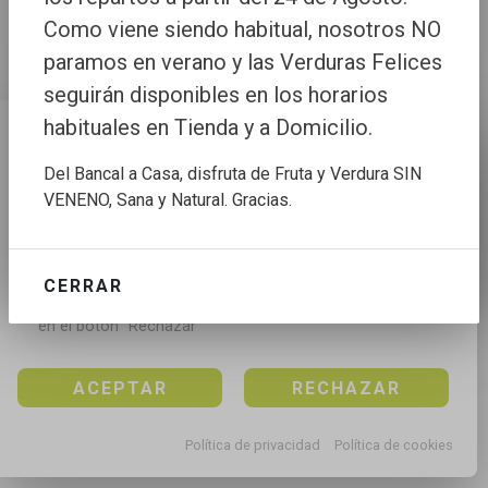
Como viene siendo habitual, nosotros NO
paramos en verano y las Verduras Felices
seguirán disponibles en los horarios
habituales en Tienda y a Domicilio.
Configuración de cookies
Del Bancal a Casa, disfruta de Fruta y Verdura SIN
Utilizamos cookies propias y de terceros para mejorar 
VENENO, Sana y Natural. Gracias.
nuestros servicios, para analizar el tráfico, para 
personalizar el contenido y anuncios, mediante el 
análisis de la navegación.

CERRAR
Puedes aceptar todas las cookies pulsando en el 
botón “Aceptar”, rechazar todas las cookies pulsando 
en el botón “Rechazar”
ACEPTAR
RECHAZAR
Política de privacidad
Política de cookies