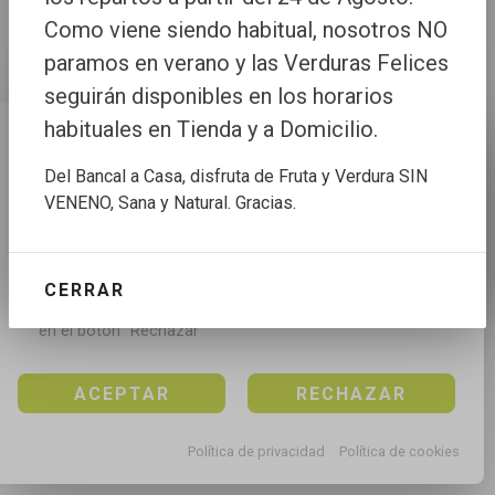
Como viene siendo habitual, nosotros NO
paramos en verano y las Verduras Felices
seguirán disponibles en los horarios
habituales en Tienda y a Domicilio.
Configuración de cookies
Del Bancal a Casa, disfruta de Fruta y Verdura SIN
Utilizamos cookies propias y de terceros para mejorar 
VENENO, Sana y Natural. Gracias.
nuestros servicios, para analizar el tráfico, para 
personalizar el contenido y anuncios, mediante el 
análisis de la navegación.

CERRAR
Puedes aceptar todas las cookies pulsando en el 
botón “Aceptar”, rechazar todas las cookies pulsando 
en el botón “Rechazar”
ACEPTAR
RECHAZAR
Política de privacidad
Política de cookies