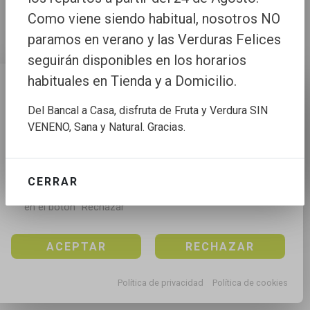
Como viene siendo habitual, nosotros NO
paramos en verano y las Verduras Felices
seguirán disponibles en los horarios
habituales en Tienda y a Domicilio.
Configuración de cookies
Del Bancal a Casa, disfruta de Fruta y Verdura SIN
Utilizamos cookies propias y de terceros para mejorar 
VENENO, Sana y Natural. Gracias.
nuestros servicios, para analizar el tráfico, para 
personalizar el contenido y anuncios, mediante el 
análisis de la navegación.

CERRAR
Puedes aceptar todas las cookies pulsando en el 
botón “Aceptar”, rechazar todas las cookies pulsando 
en el botón “Rechazar”
ACEPTAR
RECHAZAR
Política de privacidad
Política de cookies