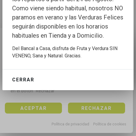
Como viene siendo habitual, nosotros NO
paramos en verano y las Verduras Felices
seguirán disponibles en los horarios
habituales en Tienda y a Domicilio.
Configuración de cookies
Del Bancal a Casa, disfruta de Fruta y Verdura SIN
Utilizamos cookies propias y de terceros para mejorar 
VENENO, Sana y Natural. Gracias.
nuestros servicios, para analizar el tráfico, para 
personalizar el contenido y anuncios, mediante el 
análisis de la navegación.

CERRAR
Puedes aceptar todas las cookies pulsando en el 
botón “Aceptar”, rechazar todas las cookies pulsando 
en el botón “Rechazar”
ACEPTAR
RECHAZAR
Política de privacidad
Política de cookies