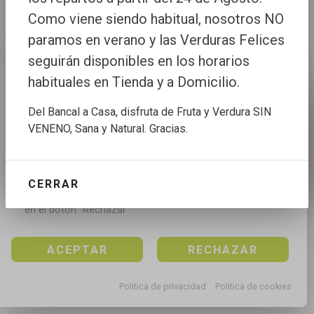
Como viene siendo habitual, nosotros NO
paramos en verano y las Verduras Felices
seguirán disponibles en los horarios
habituales en Tienda y a Domicilio.
Configuración de cookies
Del Bancal a Casa, disfruta de Fruta y Verdura SIN
Utilizamos cookies propias y de terceros para mejorar 
VENENO, Sana y Natural. Gracias.
nuestros servicios, para analizar el tráfico, para 
personalizar el contenido y anuncios, mediante el 
análisis de la navegación.

CERRAR
Puedes aceptar todas las cookies pulsando en el 
botón “Aceptar”, rechazar todas las cookies pulsando 
en el botón “Rechazar”
ACEPTAR
RECHAZAR
Política de privacidad
Política de cookies