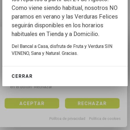
Como viene siendo habitual, nosotros NO
paramos en verano y las Verduras Felices
seguirán disponibles en los horarios
habituales en Tienda y a Domicilio.
Configuración de cookies
Del Bancal a Casa, disfruta de Fruta y Verdura SIN
Utilizamos cookies propias y de terceros para mejorar 
VENENO, Sana y Natural. Gracias.
nuestros servicios, para analizar el tráfico, para 
personalizar el contenido y anuncios, mediante el 
análisis de la navegación.

CERRAR
Puedes aceptar todas las cookies pulsando en el 
botón “Aceptar”, rechazar todas las cookies pulsando 
en el botón “Rechazar”
ACEPTAR
RECHAZAR
Política de privacidad
Política de cookies