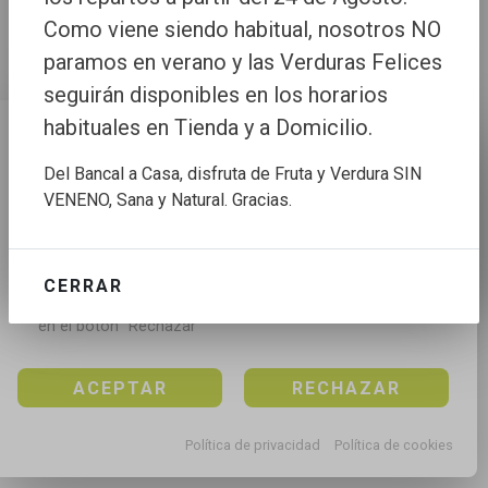
Como viene siendo habitual, nosotros NO
paramos en verano y las Verduras Felices
seguirán disponibles en los horarios
habituales en Tienda y a Domicilio.
Configuración de cookies
Del Bancal a Casa, disfruta de Fruta y Verdura SIN
Utilizamos cookies propias y de terceros para mejorar 
VENENO, Sana y Natural. Gracias.
nuestros servicios, para analizar el tráfico, para 
personalizar el contenido y anuncios, mediante el 
análisis de la navegación.

CERRAR
Puedes aceptar todas las cookies pulsando en el 
botón “Aceptar”, rechazar todas las cookies pulsando 
en el botón “Rechazar”
ACEPTAR
RECHAZAR
Política de privacidad
Política de cookies