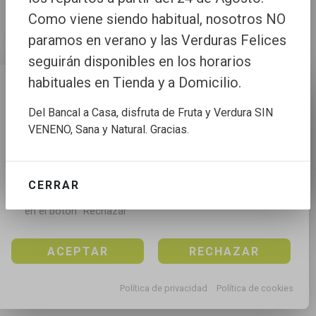
Como viene siendo habitual, nosotros NO
paramos en verano y las Verduras Felices
seguirán disponibles en los horarios
habituales en Tienda y a Domicilio.
Configuración de cookies
Del Bancal a Casa, disfruta de Fruta y Verdura SIN
Utilizamos cookies propias y de terceros para mejorar 
VENENO, Sana y Natural. Gracias.
nuestros servicios, para analizar el tráfico, para 
personalizar el contenido y anuncios, mediante el 
análisis de la navegación.

CERRAR
Puedes aceptar todas las cookies pulsando en el 
botón “Aceptar”, rechazar todas las cookies pulsando 
en el botón “Rechazar”
ACEPTAR
RECHAZAR
Política de privacidad
Política de cookies