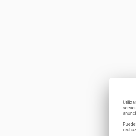
Utiliz
servic
anunci
Puedes
rechaz