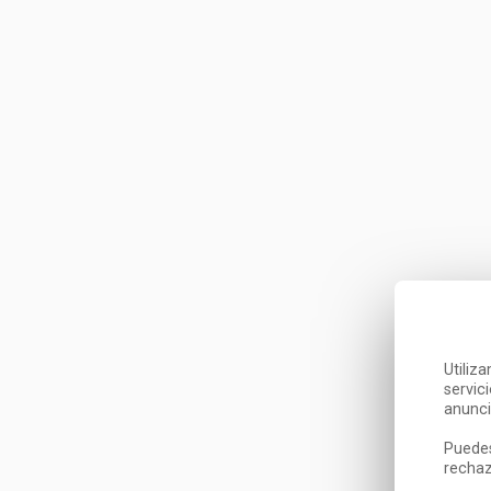
Utiliz
servic
anunci
Puedes
rechaz