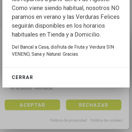
Como viene siendo habitual, nosotros NO
paramos en verano y las Verduras Felices
seguirán disponibles en los horarios
habituales en Tienda y a Domicilio.
Configuración de cookies
Del Bancal a Casa, disfruta de Fruta y Verdura SIN
Utilizamos cookies propias y de terceros para mejorar 
VENENO, Sana y Natural. Gracias.
nuestros servicios, para analizar el tráfico, para 
personalizar el contenido y anuncios, mediante el 
análisis de la navegación.

CERRAR
Puedes aceptar todas las cookies pulsando en el 
botón “Aceptar”, rechazar todas las cookies pulsando 
en el botón “Rechazar”
ACEPTAR
RECHAZAR
Política de privacidad
Política de cookies