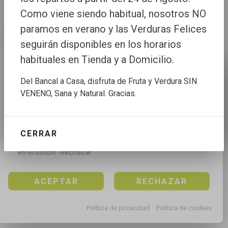
Como viene siendo habitual, nosotros NO
paramos en verano y las Verduras Felices
seguirán disponibles en los horarios
habituales en Tienda y a Domicilio.
Configuración de cookies
Del Bancal a Casa, disfruta de Fruta y Verdura SIN
Utilizamos cookies propias y de terceros para mejorar 
VENENO, Sana y Natural. Gracias.
nuestros servicios, para analizar el tráfico, para 
personalizar el contenido y anuncios, mediante el 
análisis de la navegación.

CERRAR
Puedes aceptar todas las cookies pulsando en el 
botón “Aceptar”, rechazar todas las cookies pulsando 
en el botón “Rechazar”
ACEPTAR
RECHAZAR
Política de privacidad
Política de cookies