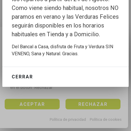
Como viene siendo habitual, nosotros NO
paramos en verano y las Verduras Felices
seguirán disponibles en los horarios
habituales en Tienda y a Domicilio.
Configuración de cookies
Del Bancal a Casa, disfruta de Fruta y Verdura SIN
Utilizamos cookies propias y de terceros para mejorar 
VENENO, Sana y Natural. Gracias.
nuestros servicios, para analizar el tráfico, para 
personalizar el contenido y anuncios, mediante el 
análisis de la navegación.

CERRAR
Puedes aceptar todas las cookies pulsando en el 
botón “Aceptar”, rechazar todas las cookies pulsando 
en el botón “Rechazar”
ACEPTAR
RECHAZAR
Política de privacidad
Política de cookies