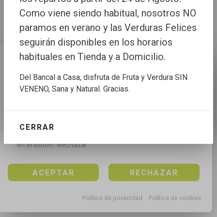
Como viene siendo habitual, nosotros NO
paramos en verano y las Verduras Felices
seguirán disponibles en los horarios
habituales en Tienda y a Domicilio.
Configuración de cookies
Del Bancal a Casa, disfruta de Fruta y Verdura SIN
Utilizamos cookies propias y de terceros para mejorar 
VENENO, Sana y Natural. Gracias.
nuestros servicios, para analizar el tráfico, para 
personalizar el contenido y anuncios, mediante el 
análisis de la navegación.

CERRAR
Puedes aceptar todas las cookies pulsando en el 
botón “Aceptar”, rechazar todas las cookies pulsando 
en el botón “Rechazar”
ACEPTAR
RECHAZAR
Política de privacidad
Política de cookies