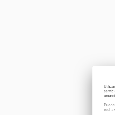
Utiliz
servic
anunci
Puedes
rechaz