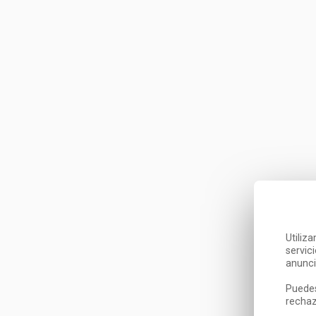
Utiliz
servic
anunci
Puedes
rechaz